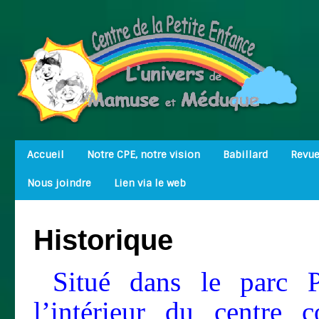
Accueil
Notre CPE, notre vision
Babillard
Revue
Nous joindre
Lien via le web
Historique
Situé dans le parc P
l’intérieur du centre 